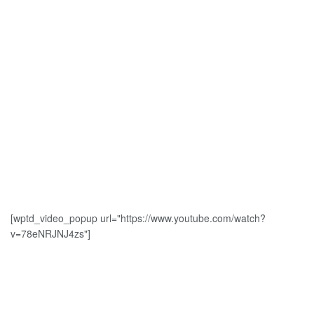
[wptd_video_popup url="https://www.youtube.com/watch?
v=78eNRJNJ4zs"]