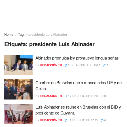
Home
Tag
presidente Luis Abinader
Etiqueta:
presidente Luis Abinader
Abinader promulga ley promueve lengua señas
BY
REDACCIÓN TR
2 DE AGOSTO DE 2023
0
Cumbre en Bruselas une a mandatarios UE y de
Celac
BY
REDACCIÓN TR
17 DE JULIO DE 2023
0
Luis Abinader se reúne en Bruselas con el BID y
presidente de Guyana
BY
REDACCIÓN TR
17 DE JULIO DE 2023
0