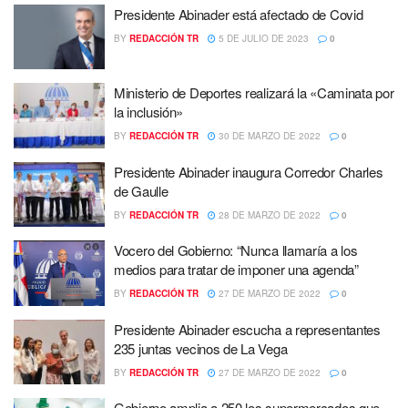
Presidente Abinader está afectado de Covid
BY
REDACCIÓN TR
5 DE JULIO DE 2023
0
Ministerio de Deportes realizará la «Caminata por
la inclusión»
BY
REDACCIÓN TR
30 DE MARZO DE 2022
0
Presidente Abinader inaugura Corredor Charles
de Gaulle
BY
REDACCIÓN TR
28 DE MARZO DE 2022
0
Vocero del Gobierno: “Nunca llamaría a los
medios para tratar de imponer una agenda”
BY
REDACCIÓN TR
27 DE MARZO DE 2022
0
Presidente Abinader escucha a representantes
235 juntas vecinos de La Vega
BY
REDACCIÓN TR
27 DE MARZO DE 2022
0
Gobierno amplia a 250 los supermercados que