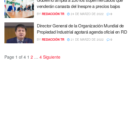
venderán canasta del Inespre a precios bajos
BY
REDACCIÓN TR
24 DE MARZO DE 2022
0
Director General de la Organización Mundial de
Propiedad Industrial agotará agenda oficial en RD
BY
REDACCIÓN TR
21 DE MARZO DE 2022
0
Page 1 of 4
1
2
…
4
Siguiente