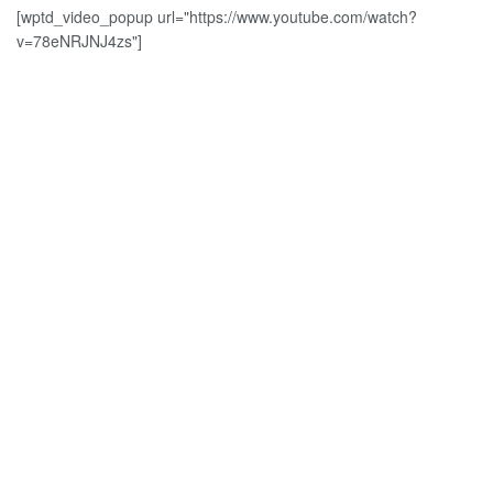
[wptd_video_popup url="https://www.youtube.com/watch?
v=78eNRJNJ4zs"]