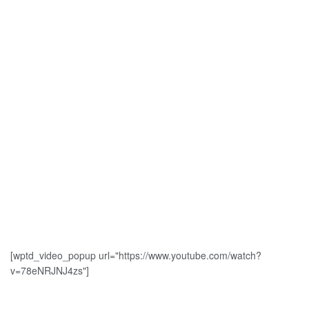
[wptd_video_popup url="https://www.youtube.com/watch?
v=78eNRJNJ4zs"]