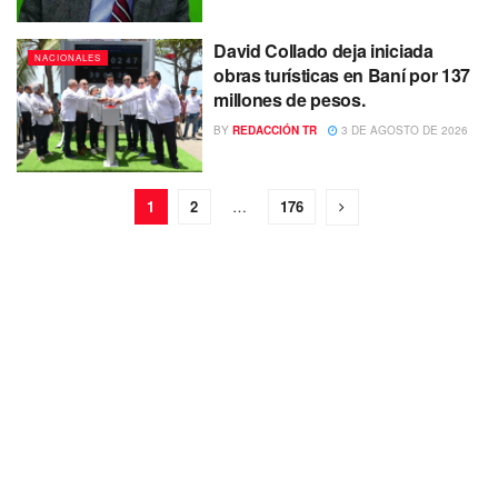
David Collado deja iniciada
NACIONALES
obras turísticas en Baní por 137
millones de pesos.
BY
REDACCIÓN TR
3 DE AGOSTO DE 2026
1
2
…
176