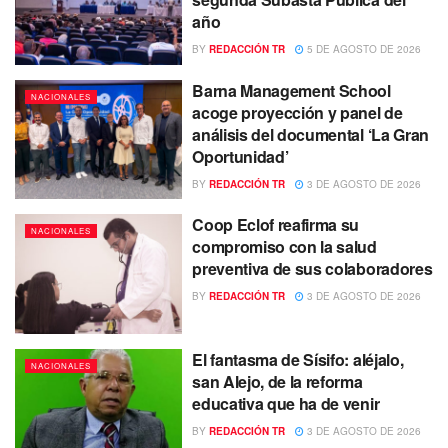
año
BY
REDACCIÓN TR
5 DE AGOSTO DE 2026
Barna Management School
NACIONALES
acoge proyección y panel de
análisis del documental ‘La Gran
Oportunidad’
BY
REDACCIÓN TR
3 DE AGOSTO DE 2026
Coop Eclof reafirma su
NACIONALES
compromiso con la salud
preventiva de sus colaboradores
BY
REDACCIÓN TR
3 DE AGOSTO DE 2026
El fantasma de Sísifo: aléjalo,
NACIONALES
san Alejo, de la reforma
educativa que ha de venir
BY
REDACCIÓN TR
3 DE AGOSTO DE 2026