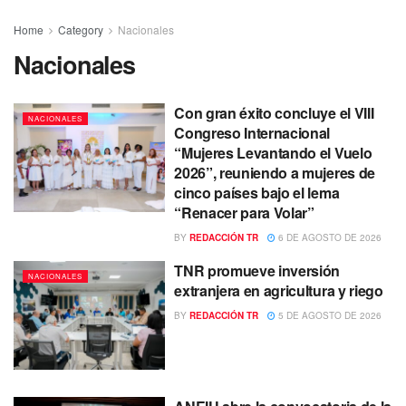
Home
Category
Nacionales
Nacionales
Con gran éxito concluye el VIII
NACIONALES
Congreso Internacional
“Mujeres Levantando el Vuelo
2026”, reuniendo a mujeres de
cinco países bajo el lema
“Renacer para Volar”
BY
REDACCIÓN TR
6 DE AGOSTO DE 2026
TNR promueve inversión
NACIONALES
extranjera en agricultura y riego
BY
REDACCIÓN TR
5 DE AGOSTO DE 2026