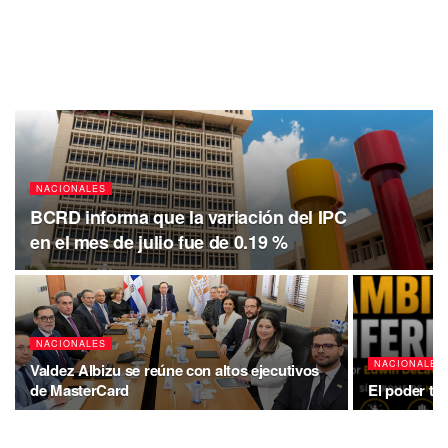
NACIONALES
BCRD informa que la variación del IPC
en el mes de julio fue de 0.19 %
NACIONALES
NACIONALES
Valdez Albizu se reúne con altos ejecutivos
de MasterCard
El poder ta