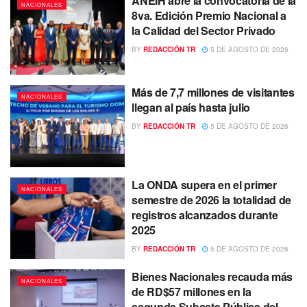
ANEIH abre la convocatoria de la
NACIONALES
8va. Edición Premio Nacional a
la Calidad del Sector Privado
BY
REDACCIÓN TR
5 DE AGOSTO DE 2026
Más de 7,7 millones de visitantes
NACIONALES
llegan al país hasta julio
BY
REDACCIÓN TR
5 DE AGOSTO DE 2026
La ONDA supera en el primer
NACIONALES
semestre de 2026 la totalidad de
registros alcanzados durante
2025
BY
REDACCIÓN TR
5 DE AGOSTO DE 2026
Bienes Nacionales recauda más
NACIONALES
de RD$57 millones en la
segunda Subasta Pública del