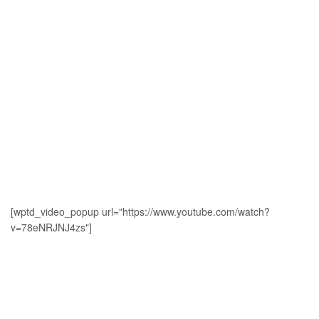
[wptd_video_popup url="https://www.youtube.com/watch?
v=78eNRJNJ4zs"]