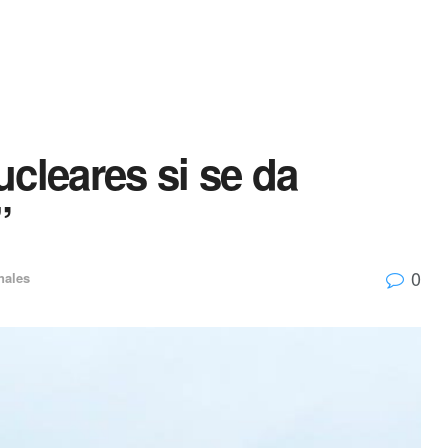
cleares si se da
”
0
nales