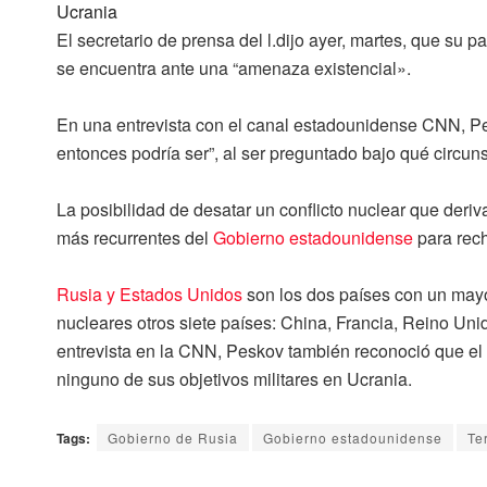
Ucrania
El secretario de prensa del
l.
dijo ayer, martes, que su p
se encuentra ante una
“amenaza existencial»
.
En una entrevista con el canal estadounidense CNN,
P
entonces podría ser”, al ser preguntado bajo qué circuns
La posibilidad de desatar un conflicto nuclear que deriv
más recurrentes del
Gobierno estadounidense
para rech
Rusia y Estados Unidos
son los dos países con un may
nucleares otros siete países:
China, Francia, Reino Unido
entrevista en la CNN, Peskov también reconoció que el p
ninguno de sus objetivos militares en Ucrania.
Tags:
Gobierno de Rusia
Gobierno estadounidense
Te