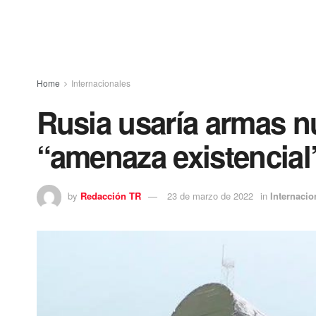
Home
Internacionales
Rusia usaría armas nu
“amenaza existencial
by
Redacción TR
23 de marzo de 2022
in
Internacio