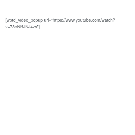
[wptd_video_popup url="https://www.youtube.com/watch?
v=78eNRJNJ4zs"]