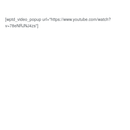
[wptd_video_popup url="https://www.youtube.com/watch?
v=78eNRJNJ4zs"]