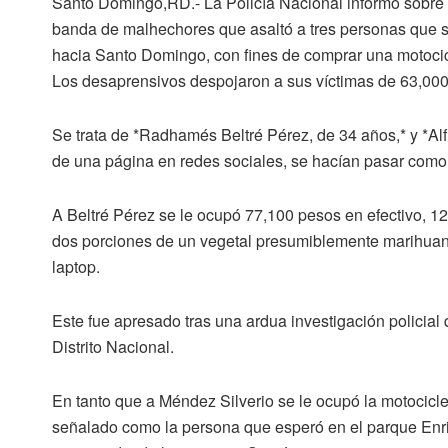
Santo Domingo,RD.-
La
Policía Nacional
informó sobre 
banda de malhechores que asaltó a tres personas que s
hacia
Santo Domingo,
con fines de comprar una motocicl
Los desaprensivos despojaron a sus víctimas de 63,000 
Se trata de *Radhamés Beltré Pérez, de 34 años,* y *Alf
de una página en redes sociales, se hacían pasar como
A Beltré Pérez se le ocupó 77,100 pesos en efectivo, 
dos porciones de un vegetal presumiblemente
marihuan
laptop.
Este fue apresado tras una ardua investigación policial 
Distrito Nacional.
En tanto que a Méndez Silverio se le ocupó la motociclet
señalado como la persona que esperó en el parque Enriq