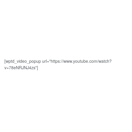
[wptd_video_popup url="https://www.youtube.com/watch?
v=78eNRJNJ4zs"]