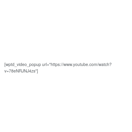
[wptd_video_popup url="https://www.youtube.com/watch?
v=78eNRJNJ4zs"]