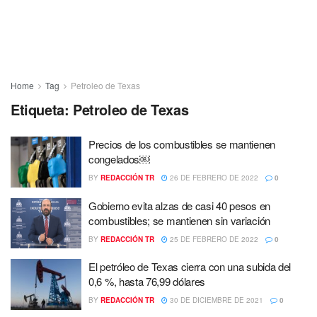
Home
Tag
Petroleo de Texas
Etiqueta:
Petroleo de Texas
Precios de los combustibles se mantienen
congelados￼
BY
REDACCIÓN TR
26 DE FEBRERO DE 2022
0
Gobierno evita alzas de casi 40 pesos en
combustibles; se mantienen sin variación
BY
REDACCIÓN TR
25 DE FEBRERO DE 2022
0
El petróleo de Texas cierra con una subida del
0,6 %, hasta 76,99 dólares
BY
REDACCIÓN TR
30 DE DICIEMBRE DE 2021
0