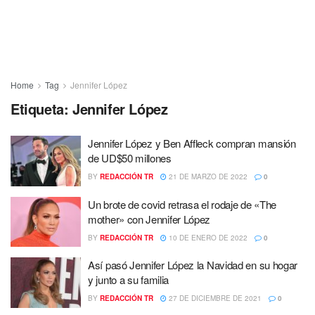
Home
Tag
Jennifer López
Etiqueta:
Jennifer López
Jennifer López y Ben Affleck compran mansión
de UD$50 millones
BY
REDACCIÓN TR
21 DE MARZO DE 2022
0
Un brote de covid retrasa el rodaje de «The
mother» con Jennifer López
BY
REDACCIÓN TR
10 DE ENERO DE 2022
0
Así pasó Jennifer López la Navidad en su hogar
y junto a su familia
BY
REDACCIÓN TR
27 DE DICIEMBRE DE 2021
0