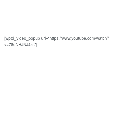
[wptd_video_popup url="https://www.youtube.com/watch?
v=78eNRJNJ4zs"]