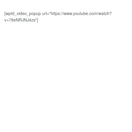
[wptd_video_popup url="https://www.youtube.com/watch?
v=78eNRJNJ4zs"]