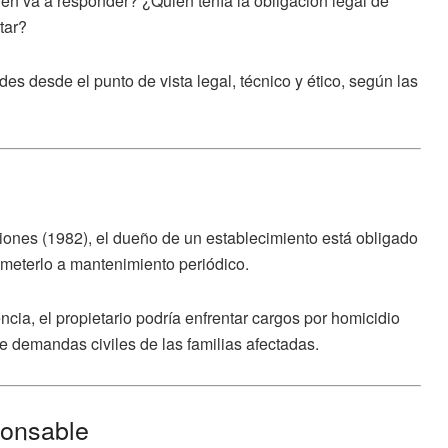
ién va a responder?
¿Quién tenía la obligación legal de
tar?
s desde el punto de vista legal, técnico y ético, según las
iones (1982),
el dueño de un establecimiento está obligado
meterlo a mantenimiento periódico.
ncia, el propietario podría enfrentar cargos por
homicidio
e demandas civiles de las familias afectadas.
ponsable