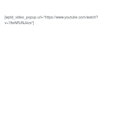
[wptd_video_popup url="https://www.youtube.com/watch?
v=78eNRJNJ4zs"]