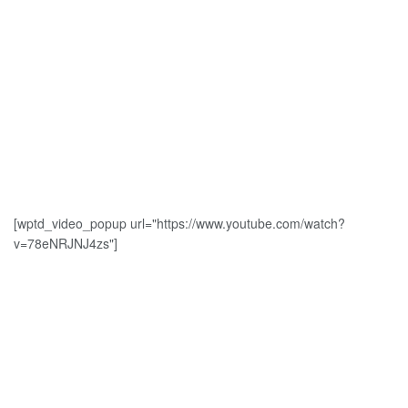
[wptd_video_popup url="https://www.youtube.com/watch?
v=78eNRJNJ4zs"]