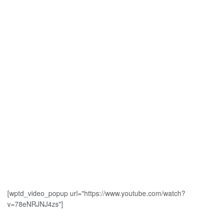
[wptd_video_popup url="https://www.youtube.com/watch?
v=78eNRJNJ4zs"]