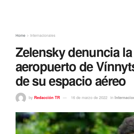
Home
Internacionales
Zelensky denuncia la
aeropuerto de Vínnyts
de su espacio aéreo
by
Redacción TR
16 de marzo de 2022
in
Internacio