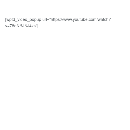
[wptd_video_popup url="https://www.youtube.com/watch?
v=78eNRJNJ4zs"]