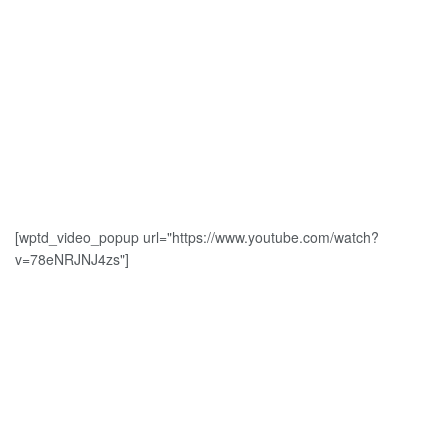
[wptd_video_popup url="https://www.youtube.com/watch?
v=78eNRJNJ4zs"]