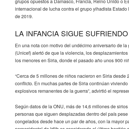
grupos opuestos a
Damasco, Francia, Reino Unido o Es
internacional de lucha contra el grupo yihadista
Estado I
de 2019.
LA INFANCIA SIGUE SUFRIENDO
En una nota con motivo del undécimo aniversario de la 
(Unicef)
alertó de que la violencia, los desplazamientos 
los menores en Siria, donde el pasado año unos 900 niñ
“Cerca de 5 millones de niños nacieron en Siria desde 
conflicto. En muchas partes de Siria continúan viviendo 
explosivos remanentes de la guerra”, advirtió el represe
Según datos de la
ONU
, más de 14,6 millones de sirios
personas que siguen desplazadas dentro del país pese 
congelados desde hace un par de años, con la mayor par
noroccidental de Idlib es considerada el último bastión 