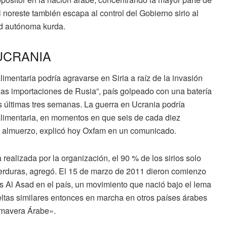
l noreste también escapa al control del
Gobierno sirio
al
d autónoma kurda.
 UCRANIA
imentaria podría agravarse en Siria a raíz de la invasión
as importaciones de Rusia
”, país golpeado con una batería
s últimas tres semanas. La guerra en Ucrania podría
limentaria
, en momentos en que seis de cada diez
 almuerzo, explicó hoy
Oxfam
en un comunicado.
ealizada por la organización, el 90 % de los sirios solo
 verduras, agregó. El 15 de marzo de 2011 dieron comienzo
s Al Asad en el país, un movimiento que nació bajo el
lema
eltas similares entonces en marcha en otros países árabes
imavera Árabe».