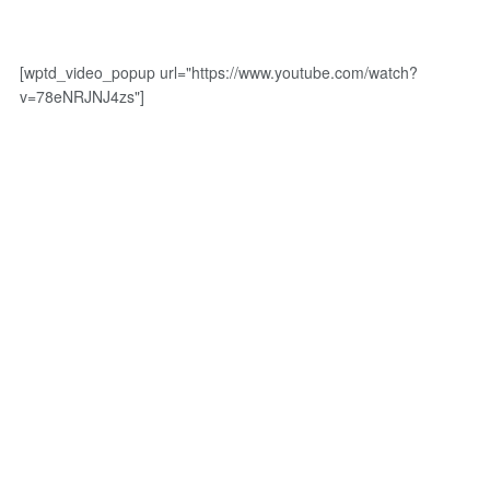
[wptd_video_popup url="https://www.youtube.com/watch?
v=78eNRJNJ4zs"]