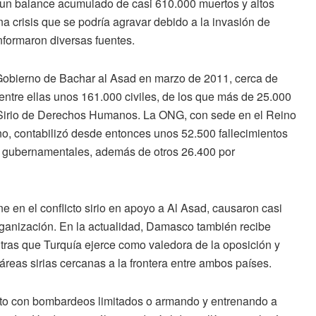
un balance acumulado de casi 610.000 muertos y altos
na crisis que se podría agravar debido a la invasión de
nformaron diversas fuentes.
l Gobierno de Bachar al Asad en marzo de 2011, cerca de
entre ellas unos 161.000 civiles, de los que más de 25.000
Sirio de Derechos Humanos
. La ONG, con sede en el Reino
no, contabilizó desde entonces unos 52.500 fallecimientos
zas gubernamentales, además de otros 26.400 por
e en el conflicto sirio en apoyo a Al Asad, causaron casi
ganización. En la actualidad,
Damasco también recibe
ntras que Turquía ejerce como valedora de la oposición y
reas sirias cercanas a la frontera entre ambos países.
licto con bombardeos limitados o armando y entrenando a