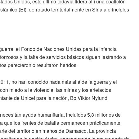
tados Unidos,
este último todavía lidera allí una coalición
slámico (EI)
, derrotado territorialmente en Siria a principios
guerra, el
Fondo de Naciones Unidas para la Infancia
forzosos y la falta de servicios básicos siguen lastrando a
os perecieron o resultaron heridos.
2011, no han conocido nada más allá de la guerra y el
con miedo a la violencia, las minas y los artefactos
ntante de Unicef para la nación, Bo Viktor Nylund.
 necesitan ayuda humanitaria, incluidos 5,3 millones de
a que los frentes de batalla permanecen prácticamente
te del territorio en manos de
Damasco
. La provincia
opositor en la nación árabe, concentrando la mayor parte de