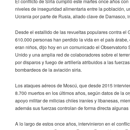
El
conflicto de Siria
cumplió este martes once años con 
niveles de inseguridad alimentaria entre la población, u
Ucrania por parte de Rusia, aliado clave de Damasco, i
Desde el estallido de las revueltas populares contra e
610.000 personas han perdido la vida en el país árabe, 
eran niños, dijo hoy en un comunicado el
Observatorio 
Unido y una amplia red de colaboradores sobre el terre
por disparos y fuego de artillería atribuidos a las fuer
bombardeos de la aviación siria.
Los
ataques aéreos de Moscú,
que desde 2015 intervien
8.700 muertos en los últimos años, según datos de la or
apoyo militar de milicias chiíes iraníes y libanesas
, mie
además sus fuerzas controlan de forma directa algunas á
A lo largo de estos once años, intervinieron en el conf