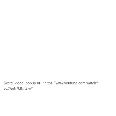
[wptd_video_popup url="https://www.youtube.com/watch?
v=78eNRJNJ4zs"]