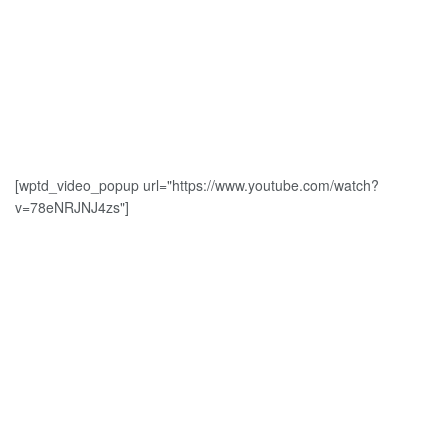
[wptd_video_popup url="https://www.youtube.com/watch?
v=78eNRJNJ4zs"]