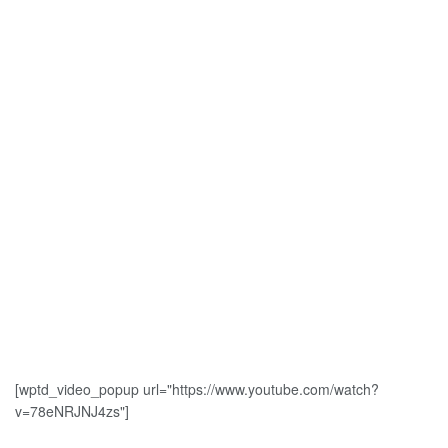
[wptd_video_popup url="https://www.youtube.com/watch?
v=78eNRJNJ4zs"]