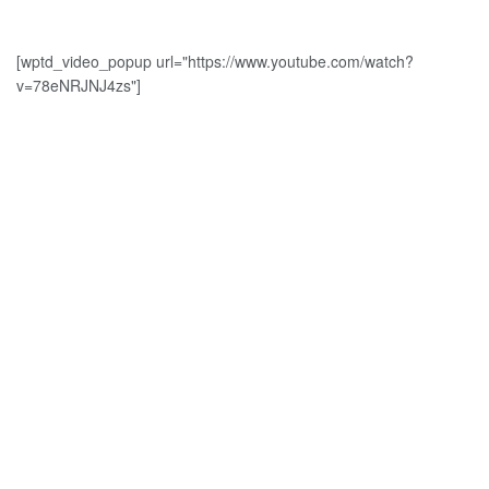
[wptd_video_popup url="https://www.youtube.com/watch?
v=78eNRJNJ4zs"]