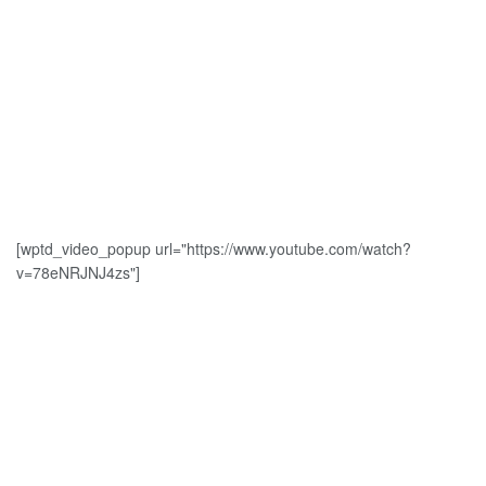
[wptd_video_popup url="https://www.youtube.com/watch?
v=78eNRJNJ4zs"]