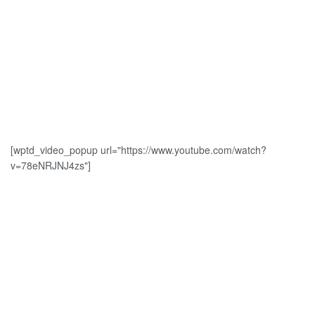
[wptd_video_popup url="https://www.youtube.com/watch?
v=78eNRJNJ4zs"]