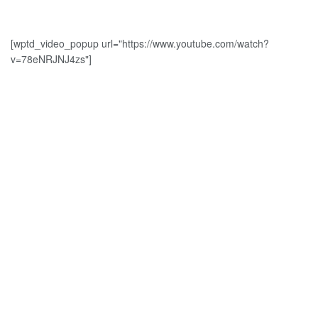
[wptd_video_popup url="https://www.youtube.com/watch?
v=78eNRJNJ4zs"]