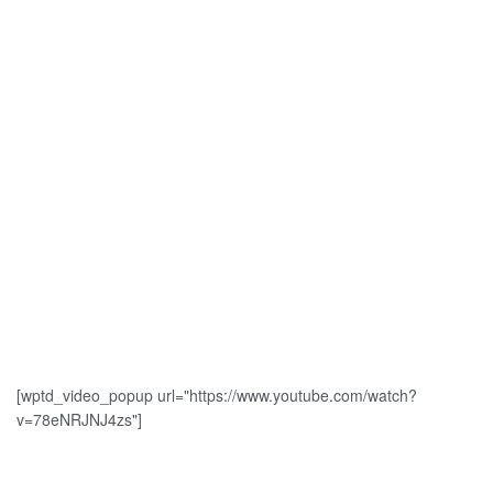
[wptd_video_popup url="https://www.youtube.com/watch?
v=78eNRJNJ4zs"]