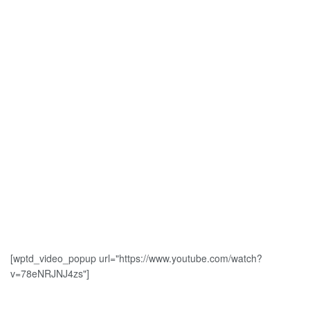
[wptd_video_popup url="https://www.youtube.com/watch?
v=78eNRJNJ4zs"]