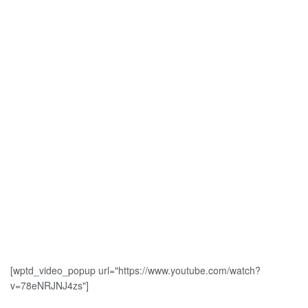
[wptd_video_popup url="https://www.youtube.com/watch?
v=78eNRJNJ4zs"]