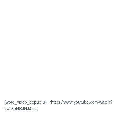
[wptd_video_popup url="https://www.youtube.com/watch?
v=78eNRJNJ4zs"]