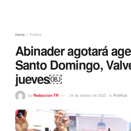
Home
Política
Abinader agotará age
Santo Domingo, Valve
jueves￼
by
Redacción TR
24 de febrero de 2022
in
Política