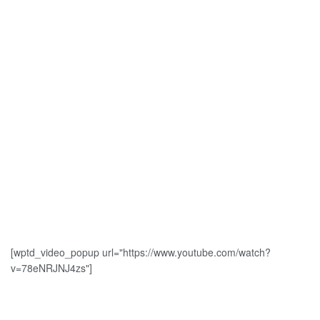
[wptd_video_popup url="https://www.youtube.com/watch?
v=78eNRJNJ4zs"]