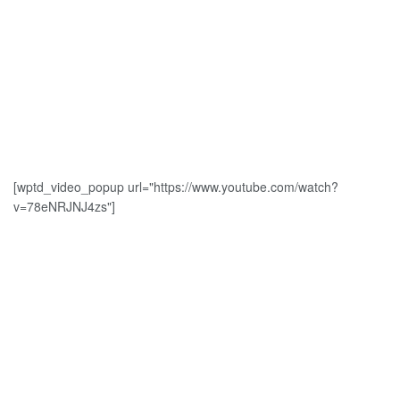
[wptd_video_popup url="https://www.youtube.com/watch?
v=78eNRJNJ4zs"]