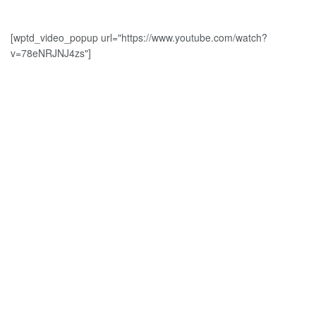
[wptd_video_popup url="https://www.youtube.com/watch?
v=78eNRJNJ4zs"]