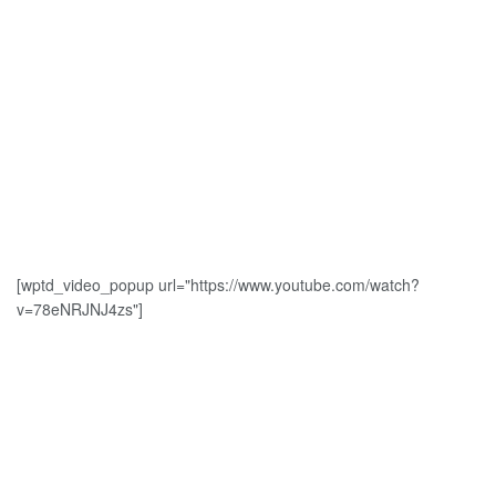
[wptd_video_popup url="https://www.youtube.com/watch?
v=78eNRJNJ4zs"]