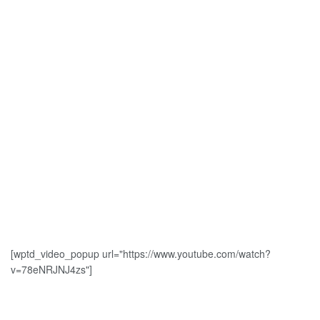
[wptd_video_popup url="https://www.youtube.com/watch?
v=78eNRJNJ4zs"]