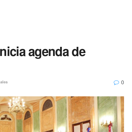
inicia agenda de
0
nales