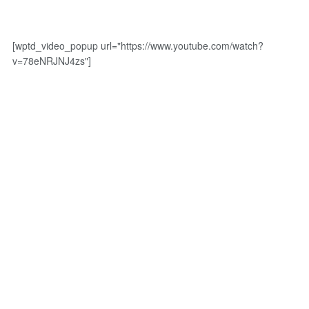
[wptd_video_popup url="https://www.youtube.com/watch?
v=78eNRJNJ4zs"]