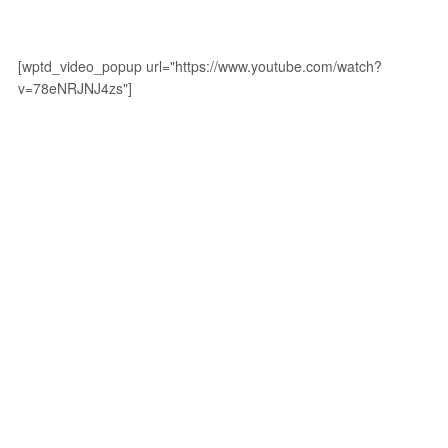
[wptd_video_popup url="https://www.youtube.com/watch?
v=78eNRJNJ4zs"]