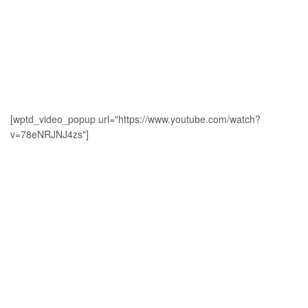
[wptd_video_popup url="https://www.youtube.com/watch?
v=78eNRJNJ4zs"]