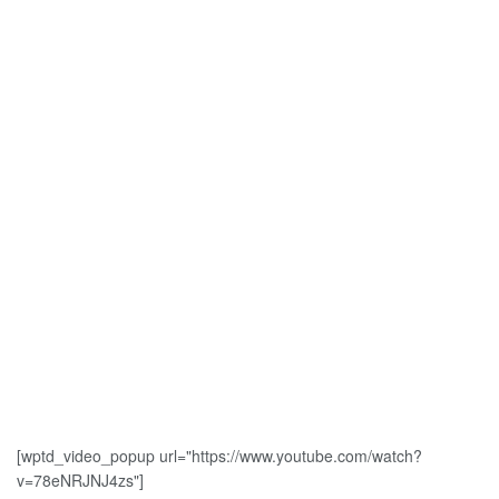
[wptd_video_popup url="https://www.youtube.com/watch?
v=78eNRJNJ4zs"]