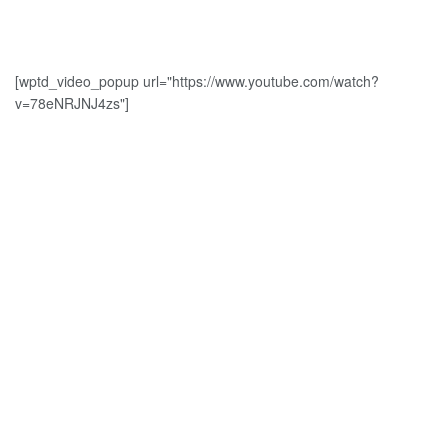
[wptd_video_popup url="https://www.youtube.com/watch?
v=78eNRJNJ4zs"]