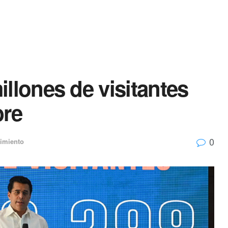
llones de visitantes
bre
0
nimiento