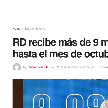
Home
Entretenimiento
RD recibe más de 9 mi
hasta el mes de octu
by
Redacción TR
2 de diciembre de 2024
in
Entrete