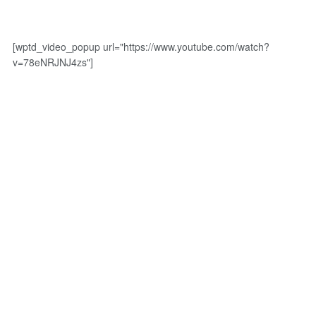
[wptd_video_popup url="https://www.youtube.com/watch?
v=78eNRJNJ4zs"]