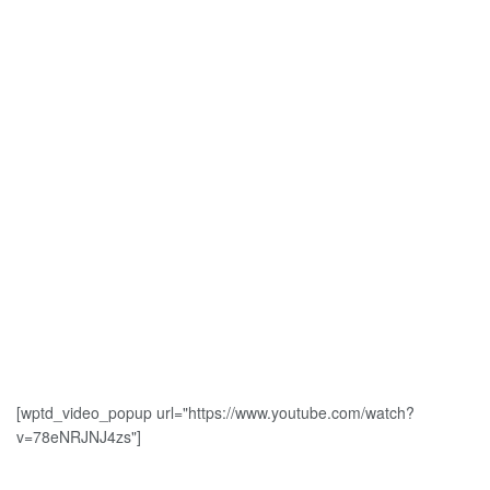
[wptd_video_popup url="https://www.youtube.com/watch?
v=78eNRJNJ4zs"]