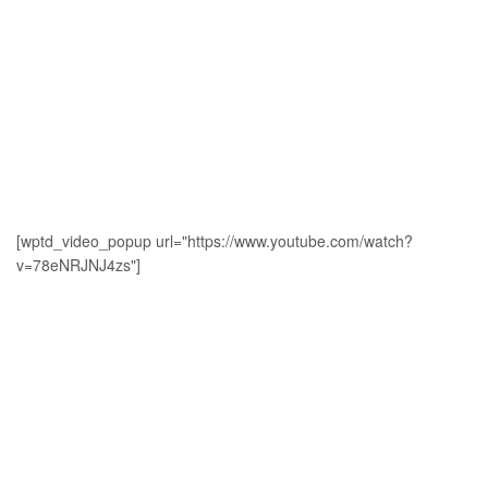
[wptd_video_popup url="https://www.youtube.com/watch?
v=78eNRJNJ4zs"]