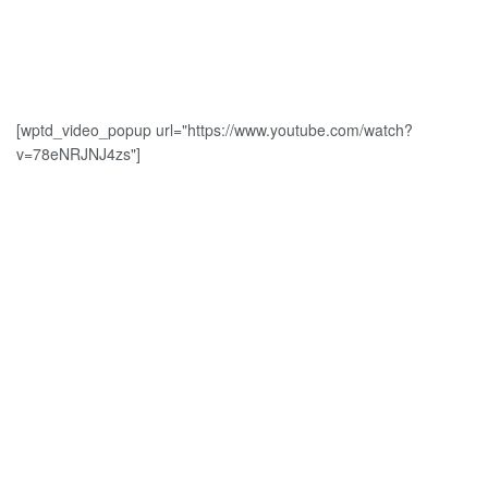
[wptd_video_popup url="https://www.youtube.com/watch?
v=78eNRJNJ4zs"]