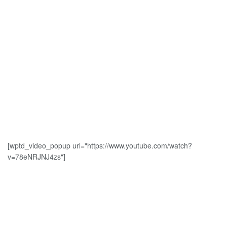
[wptd_video_popup url="https://www.youtube.com/watch?
v=78eNRJNJ4zs"]