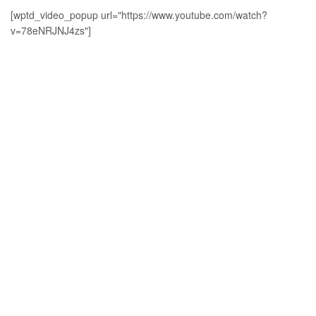
[wptd_video_popup url="https://www.youtube.com/watch?
v=78eNRJNJ4zs"]