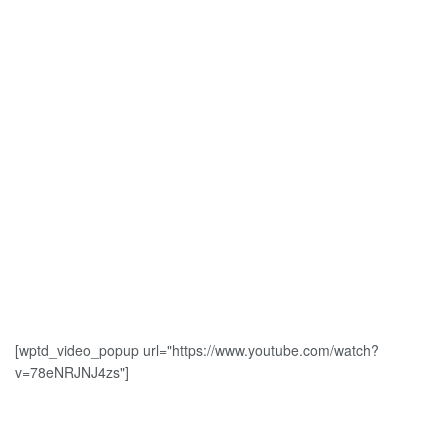
[wptd_video_popup url="https://www.youtube.com/watch?
v=78eNRJNJ4zs"]