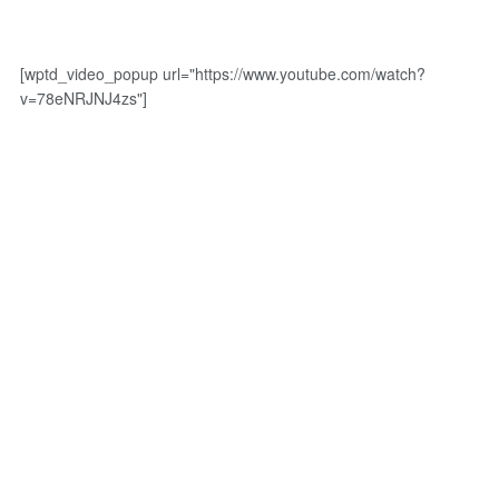
[wptd_video_popup url="https://www.youtube.com/watch?
v=78eNRJNJ4zs"]