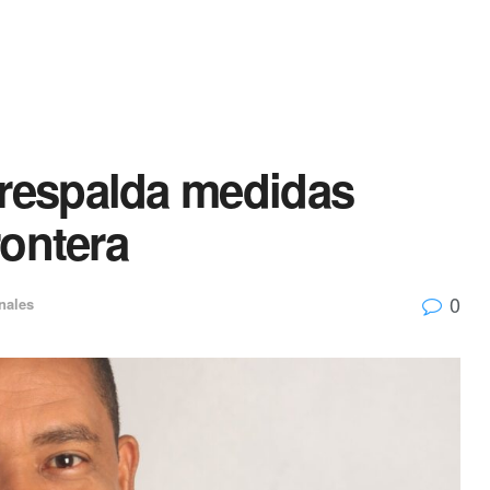
 respalda medidas
rontera
0
nales