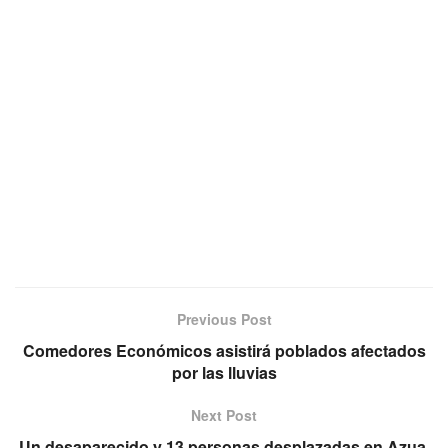
Previous Post
Comedores Económicos asistirá poblados afectados
por las lluvias
Next Post
Un desaparecido y 13 personas desplazadas en Azua,