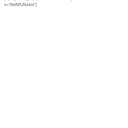
v=78eNRJNJ4zs"]