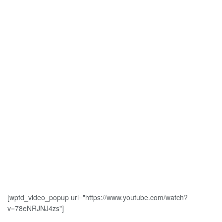
[wptd_video_popup url="https://www.youtube.com/watch?
v=78eNRJNJ4zs"]