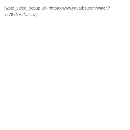
[wptd_video_popup url="https://www.youtube.com/watch?
v=78eNRJNJ4zs"]