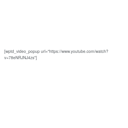
[wptd_video_popup url="https://www.youtube.com/watch?
v=78eNRJNJ4zs"]